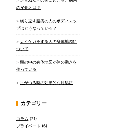
足首ねんざの後に起こる、脳内
の変化とは？
繰り返す腰痛の人のボディマッ
プはどうなっている？
よくケガをする人の身体地図に
ついて
頭の中の身体地図が体の動きを
作っている
足がつる時の効果的な対処法
カテゴリー
コラム
(21)
プライベート
(6)