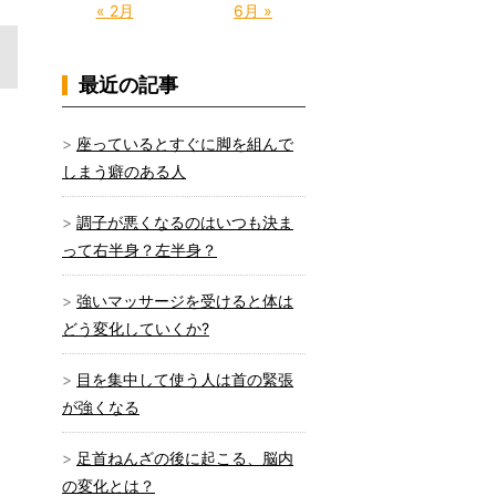
« 2月
6月 »
最近の記事
座っているとすぐに脚を組んで
しまう癖のある人
調子が悪くなるのはいつも決ま
って右半身？左半身？
強いマッサージを受けると体は
どう変化していくか?
目を集中して使う人は首の緊張
が強くなる
足首ねんざの後に起こる、脳内
の変化とは？