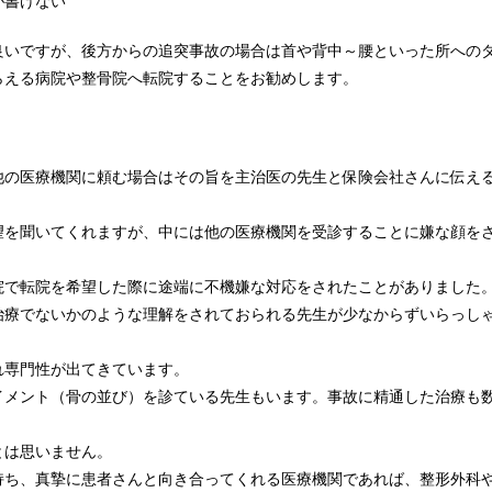
が書けない
良いですが、後方からの追突事故の場合は首や背中～腰といった所への
らえる病院や整骨院へ転院することをお勧めします。
他の医療機関に頼む場合はその旨を主治医の先生と保険会社さんに伝え
望を聞いてくれますが、中には他の医療機関を受診することに嫌な顔を
院で転院を希望した際に途端に不機嫌な対応をされたことがありました
治療でないかのような理解をされておられる先生が少なからずいらっし
れ専門性が出てきています。
イメント（骨の並び）を診ている先生もいます。事故に精通した治療も
とは思いません。
持ち、真摯に患者さんと向き合ってくれる医療機関であれば、整形外科