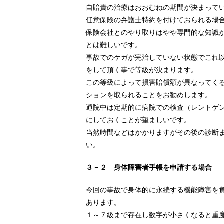
自賠責の治療はおおむねの期間が決まって
任意保険の弁護士特約を付けておられる場
保険会社とのやり取りはやや専門的な知識
とは難しいです。
事故でのケガが完治していない状態でこれ
をして頂く事で等級が決まります。
この等級によって損害賠償額が異なってく
ションを取られることをお勧めします。
通院中は定期的に病院での検査（レントゲ
にしておくことが望ましいです。
当然時間などはかかりますがその後の診断
い。
３－２ 身体障害者手帳を申請する場合
今回の事故で身体的に永続する機能障害を
あります。
１～７級まで存在し数字が小さくなると重