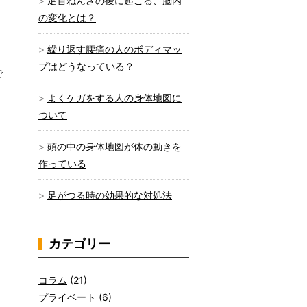
足首ねんざの後に起こる、脳内
の変化とは？
繰り返す腰痛の人のボディマッ
プはどうなっている？
で
よくケガをする人の身体地図に
ついて
頭の中の身体地図が体の動きを
作っている
足がつる時の効果的な対処法
カテゴリー
コラム
(21)
プライベート
(6)