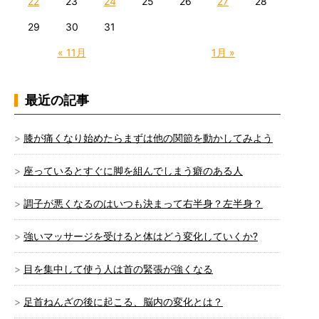
22
23
24
25
26
27
28
29
30
31
« 11月
1月 »
最近の記事
膝が痛くなり始めたらまずは他の関節を動かしてみよう
座っているとすぐに脚を組んでしまう癖のある人
調子が悪くなるのはいつも決まって右半身？左半身？
強いマッサージを受けると体はどう変化していくか?
目を集中して使う人は首の緊張が強くなる
足首ねんざの後に起こる、脳内の変化とは？