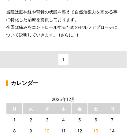
当院は脳神経や背骨の状態を整えて自然治癒力を高める事
に特化した治療を提供しております。
今回は痛みをコントロールするためのセルフアプローチに
ついて説明していきます。
(さらに…)
1
カレンダー
2025年12月
月
火
水
木
金
土
日
1
2
3
4
5
6
7
8
9
10
11
12
13
14