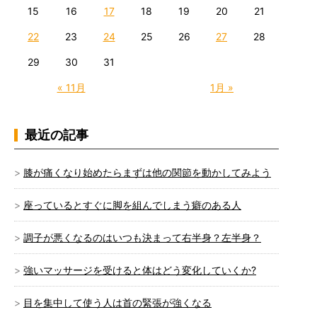
15
16
17
18
19
20
21
22
23
24
25
26
27
28
29
30
31
« 11月
1月 »
最近の記事
膝が痛くなり始めたらまずは他の関節を動かしてみよう
座っているとすぐに脚を組んでしまう癖のある人
調子が悪くなるのはいつも決まって右半身？左半身？
強いマッサージを受けると体はどう変化していくか?
目を集中して使う人は首の緊張が強くなる