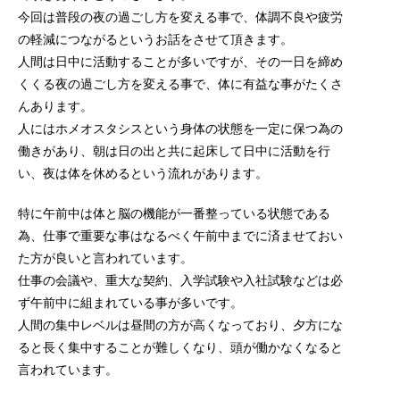
今回は普段の夜の過ごし方を変える事で、体調不良や疲労
の軽減につながるというお話をさせて頂きます。
人間は日中に活動することが多いですが、その一日を締め
くくる夜の過ごし方を変える事で、体に有益な事がたくさ
んあります。
人にはホメオスタシスという身体の状態を一定に保つ為の
働きがあり、朝は日の出と共に起床して日中に活動を行
い、夜は体を休めるという流れがあります。
特に午前中は体と脳の機能が一番整っている状態である
為、仕事で重要な事はなるべく午前中までに済ませておい
た方が良いと言われています。
仕事の会議や、重大な契約、入学試験や入社試験などは必
ず午前中に組まれている事が多いです。
人間の集中レベルは昼間の方が高くなっており、夕方にな
ると長く集中することが難しくなり、頭が働かなくなると
言われています。