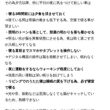
その為夕方以降、特に平日の夜に気をつけて欲しい事は
・寝る3時間前には夕食を済ませておく
→寝ている間は胃腸の働きも低下する為、空腹で寝る事が
望ましい
・照明のトーンを落として、部屋の明かりを落ち着かせる
→明るい光が脳を興奮状態にさせる為、夜は暗く過ごす方
が入眠しやすくなる
・寝る直前までスマホやタブレットを操作しない
→デジタル機器の操作は脳を覚醒させてしまい、眠れなく
なる
・夜に運動をするならウォーキング程度にしておく
→強度の高い運動は深い眠りを妨げてしまう
・リビングでのうたた寝は睡眠の質を下げる為、必ず寝室
で寝る
→光や音、振動などは意識しなくても脳がキャッチしてい
るため、熟睡できない