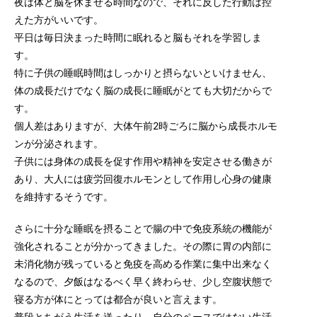
夜は体と脳を休ませる時間なので、それに反した行動は控
えた方がいいです。
平日は毎日決まった時間に眠れると脳もそれを学習しま
す。
特に子供の睡眠時間はしっかりと摂らないといけません、
体の成長だけでなく脳の成長に睡眠がとても大切だからで
す。
個人差はありますが、大体午前2時ごろに脳から成長ホルモ
ンが分泌されます。
子供には身体の成長を促す作用や精神を安定させる働きが
あり、大人には疲労回復ホルモンとして作用し心身の健康
を維持するそうです。
さらに十分な睡眠を摂ることで腸の中で免疫系統の機能が
強化されることが分かってきました。その際に胃の内部に
未消化物が残っていると免疫を高める作業に集中出来なく
なるので、夕飯はなるべく早く終わらせ、少し空腹状態で
寝る方が体にとっては都合が良いと言えます。
普段とちがう生活を送ったり、自分のペースではない生活