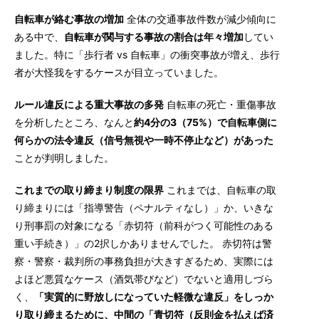
自転車が絡む事故の増加
全体の交通事故件数が減少傾向に
ある中で、
自転車が関与する事故の割合は年々増加
してい
ました。特に「歩行者 vs 自転車」の衝突事故が増え、歩行
者が大怪我をするケースが目立っていました。
ルール違反による重大事故の多発
自転車の死亡・重傷事故
を分析したところ、なんと
約4分の3（75%）で自転車側に
何らかの法令違反（信号無視や一時不停止など）があった
ことが判明しました。
これまでの取り締まり制度の限界
これまでは、自転車の取
り締まりには「指導警告（ペナルティなし）」か、いきな
り刑事罰の対象になる「赤切符（前科がつく可能性のある
重い手続き）」の2択しかありませんでした。 赤切符は警
察・警察・裁判所の事務負担が大きすぎるため、実際には
よほど悪質なケース（酒気帯びなど）でないと適用しづら
く、
「実質的に野放しになっていた軽微な違反」をしっか
り取り締まるために、中間の「青切符（反則金を払えば済