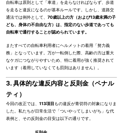
自転車は原則として「車道」を走らなければならず、歩道
を走ると違反になるのが基本ルールです。しかし、道路交
通法では例外として、
70歳以上の方（および13歳未満の子
ども、身体の不自由な方）は、指定のない歩道であっても
自転車で通行することが認められています。
またすべての自転車利用者にヘルメットの着用「努力義
務」となっています。万が一転倒した際、高齢の方は重大
なケガにつながりやすいため、特に着用が強く推奨されて
います（着用していなくても罰則はありません）。
3. 具体的な違反内容と反則金（ペナル
ティ）
今回の改正では、
113項目
もの違反が青切符の対象になりま
した。私たちが日常生活で「ついやってしまいがち」な代
表例と、その反則金の目安は以下の通りです。
反則金