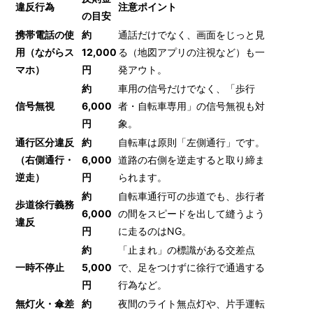
違反行為
注意ポイント
の目安
携帯電話の使
約
通話だけでなく、画面をじっと見
用（ながらス
12,000
る（地図アプリの注視など）も一
マホ）
円
発アウト。
約
車用の信号だけでなく、「歩行
信号無視
6,000
者・自転車専用」の信号無視も対
円
象。
通行区分違反
約
自転車は原則「左側通行」です。
（右側通行・
6,000
道路の右側を逆走すると取り締ま
逆走）
円
られます。
約
自転車通行可の歩道でも、歩行者
歩道徐行義務
6,000
の間をスピードを出して縫うよう
違反
円
に走るのはNG。
約
「止まれ」の標識がある交差点
一時不停止
5,000
で、足をつけずに徐行で通過する
円
行為など。
無灯火・傘差
約
夜間のライト無点灯や、片手運転