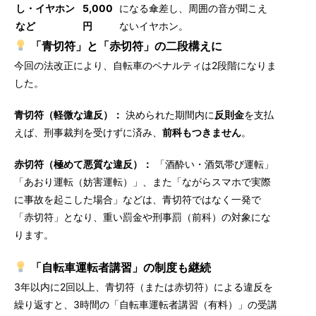
し・イヤホン
5,000
になる傘差し、周囲の音が聞こえ
など
円
ないイヤホン。
「青切符」と「赤切符」の二段構えに
今回の法改正により、自転車のペナルティは2段階になりま
した。
青切符（軽微な違反）：
決められた期間内に
反則金
を支払
えば、刑事裁判を受けずに済み、
前科もつきません
。
赤切符（極めて悪質な違反）：
「酒酔い・酒気帯び運転」
「あおり運転（妨害運転）」、また「ながらスマホで実際
に事故を起こした場合」などは、青切符ではなく一発で
「赤切符」となり、重い罰金や刑事罰（前科）の対象にな
ります。
「自転車運転者講習」の制度も継続
3年以内に2回以上、青切符（または赤切符）による違反を
繰り返すと、3時間の「自転車運転者講習（有料）」の受講